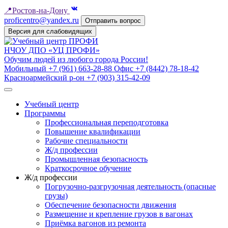
📍
Ростов-на-Дону
proficentro@yandex.ru
Отправить вопрос
Версия для слабовидящих
НЧОУ ДПО «УЦ ПРОФИ»
Обучим людей из любого города России!
Мобильный
+7 (961) 663-28-88
Офис
+7 (8442) 78-18-42
Красноармейский р-он
+7 (903) 315-42-09
Учебный центр
Программы
Профессиональная переподготовка
Повышение квалификации
Рабочие специальности
Ж/д профессии
Промышленная безопасность
Краткосрочное обучение
Ж/д профессии
Погрузочно-разгрузочная деятельность (опасные
грузы)
Обеспечение безопасности движения
Размещение и крепление грузов в вагонах
Приёмка вагонов из ремонта