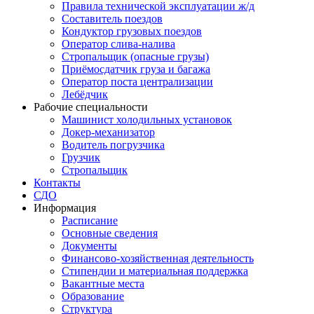
Правила технической эксплуатации ж/д
Составитель поездов
Кондуктор грузовых поездов
Оператор слива-налива
Стропальщик (опасные грузы)
Приёмосдатчик груза и багажа
Оператор поста централизации
Лебёдчик
Рабочие специальности
Машинист холодильных установок
Докер-механизатор
Водитель погрузчика
Грузчик
Стропальщик
Контакты
СДО
Информация
Расписание
Основные сведения
Документы
Финансово-хозяйственная деятельность
Стипендии и материальная поддержка
Вакантные места
Образование
Структура