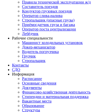
Правила технической эксплуатации ж/д
Составитель поездов
Кондуктор грузовых поездов
Оператор слива-налива
Стропальщик (опасные грузы)
Приёмосдатчик груза и багажа
Оператор поста централизации
Лебёдчик
Рабочие специальности
Машинист холодильных установок
Докер-механизатор
Водитель погрузчика
Грузчик
Стропальщик
Контакты
СДО
Информация
Расписание
Основные сведения
Документы
Финансово-хозяйственная деятельность
Стипендии и материальная поддержка
Вакантные места
Образование
Структура