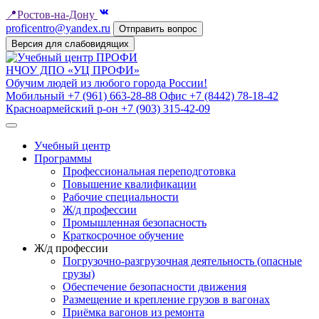
📍
Ростов-на-Дону
proficentro@yandex.ru
Отправить вопрос
Версия для слабовидящих
НЧОУ ДПО «УЦ ПРОФИ»
Обучим людей из любого города России!
Мобильный
+7 (961) 663-28-88
Офис
+7 (8442) 78-18-42
Красноармейский р-он
+7 (903) 315-42-09
Учебный центр
Программы
Профессиональная переподготовка
Повышение квалификации
Рабочие специальности
Ж/д профессии
Промышленная безопасность
Краткосрочное обучение
Ж/д профессии
Погрузочно-разгрузочная деятельность (опасные
грузы)
Обеспечение безопасности движения
Размещение и крепление грузов в вагонах
Приёмка вагонов из ремонта