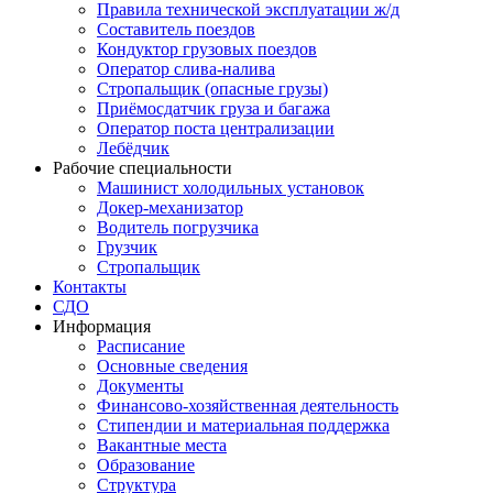
Правила технической эксплуатации ж/д
Составитель поездов
Кондуктор грузовых поездов
Оператор слива-налива
Стропальщик (опасные грузы)
Приёмосдатчик груза и багажа
Оператор поста централизации
Лебёдчик
Рабочие специальности
Машинист холодильных установок
Докер-механизатор
Водитель погрузчика
Грузчик
Стропальщик
Контакты
СДО
Информация
Расписание
Основные сведения
Документы
Финансово-хозяйственная деятельность
Стипендии и материальная поддержка
Вакантные места
Образование
Структура