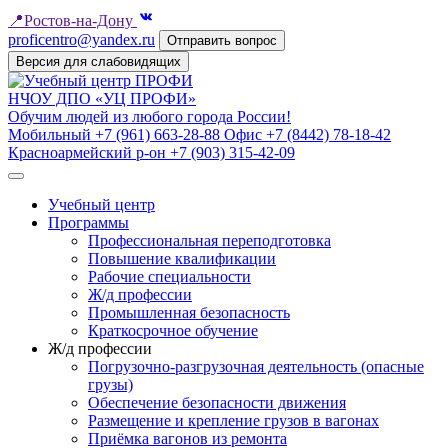
📍
Ростов-на-Дону
proficentro@yandex.ru
Отправить вопрос
Версия для слабовидящих
НЧОУ ДПО «УЦ ПРОФИ»
Обучим людей из любого города России!
Мобильный
+7 (961) 663-28-88
Офис
+7 (8442) 78-18-42
Красноармейский р-он
+7 (903) 315-42-09
Учебный центр
Программы
Профессиональная переподготовка
Повышение квалификации
Рабочие специальности
Ж/д профессии
Промышленная безопасность
Краткосрочное обучение
Ж/д профессии
Погрузочно-разгрузочная деятельность (опасные
грузы)
Обеспечение безопасности движения
Размещение и крепление грузов в вагонах
Приёмка вагонов из ремонта