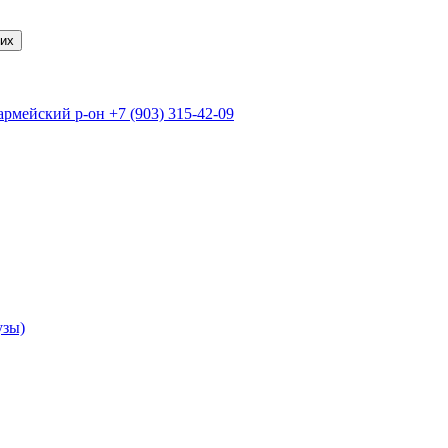
их
армейский р-он
+7 (903) 315-42-09
узы)