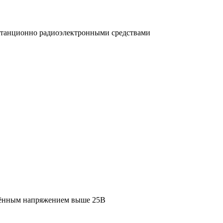
истанционно радиоэлектронными средствами
едённым напряжением выше 25В