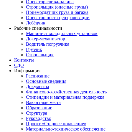
Оператор слива-налива
Стропальщик (опасные грузы)
Приёмосдатчик груза и багажа
Оператор поста централизации
Лебёдчик
Рабочие специальности
Машинист холодильных установок
Докер-механизатор
Водитель погрузчика
Грузчик
Стропальщик
Контакты
СДО
Информация
Расписание
Основные сведения
Документы
Финансово-хозяйственная деятельность
Стипендии и материальная поддержка
Вакантные места
Образование
Структура
Руководство
Проект «Старшее поколение»
Материально-техническое обеспечение